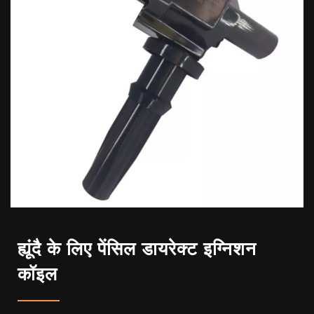
ह्यूंदै के लिए पेंसिल डायरेक्ट इग्निशन
कॉइल