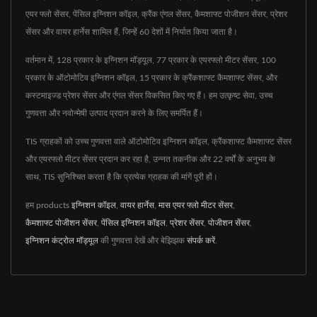
एयर फ्लो सेंसर, पेंसिल इग्निशन कॉइल, क्रैंक एंगल सेंसर, कैमशाफ्ट पोजीशन सेंसर, प्रेशर
सेंसर और वायर हार्नेस शामिल हैं, जिन्हें 60 देशों में निर्यात किया जाता है।
वर्तमान में, 128 प्रकार के इग्निशन मॉड्यूल, 77 प्रकार के एयरफ्लो मीटर सेंसर, 100
प्रकार के ऑटोमोटिव इग्निशन कॉइल, 15 प्रकार के क्रैंकशाफ्ट कैमशाफ्ट सेंसर, और
कस्टमाइज्ड प्रेशर सेंसर और एंगल सेंसर विकसित किए गए हैं। हम उत्कृष्ट सेवा, उच्च
गुणवत्ता और नवोन्मेषी उत्पाद प्रदान करने के लिए समर्पित हैं।
TIS ग्राहकों को उच्च गुणवत्ता वाले ऑटोमोटिव इग्निशन कॉइल, क्रैंकशाफ्ट कैमशाफ्ट सेंसर
और एयरफ्लो मीटर सेंसर प्रदान कर रहा है, उन्नत तकनीक और 22 वर्षों के अनुभव के
साथ, TIS सुनिश्चित करता है कि प्रत्येक ग्राहक की मांगें पूरी हों।
हम products
इग्निशन कॉइल
,
वायर हार्नेस
,
मास एयर फ्लो मीटर सेंसर
,
कैमशाफ्ट पोजीशन सेंसर
,
पेंसिल इग्निशन कॉइल
,
प्रेशर सेंसर
,
पोजीशन सेंसर
,
इग्निशन कंट्रोल मॉड्यूल
की गुणवत्ता देखें और बेझिझक
संपर्क करें
.