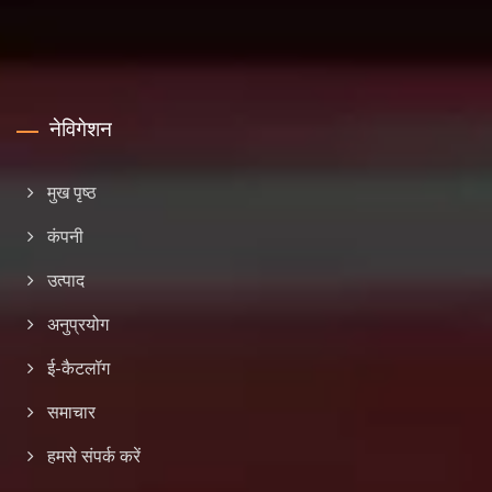
नेविगेशन
मुख पृष्ठ
कंपनी
उत्पाद
अनुप्रयोग
ई-कैटलॉग
समाचार
हमसे संपर्क करें