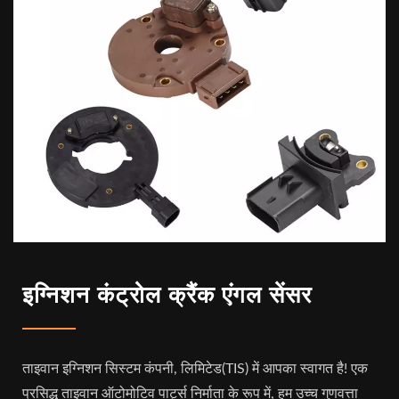
इग्निशन कंट्रोल क्रैंक एंगल सेंसर
ताइवान इग्निशन सिस्टम कंपनी, लिमिटेड(TIS) में आपका स्वागत है! एक
प्रसिद्ध ताइवान ऑटोमोटिव पार्ट्स निर्माता के रूप में, हम उच्च गुणवत्ता