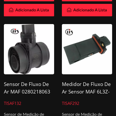
Adicionado A Lista
Adicionado A Lista
Sensor De Fluxo De
Medidor De Fluxo De
Ar MAF 0280218063
Ar Sensor MAF 6L3Z-
Para Audi
12B579-A Para Ford
TISAF132
TISAF292
Sensor de Medição de
Sensor de Medição de