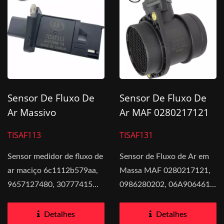
Sensor De Fluxo De
Sensor De Fluxo De
Ar Massivo
Ar MAF 0280217121
6C1112B579AA Para
Para Volkswagen
TISAF113
TISAF131
Ford
Sensor medidor de fluxo de
Sensor de Fluxo de Ar em
ar maciço 6c1112b579aa,
Massa MAF 0280217121,
9657127480, 30777415
0986280202, 06A906461,
adequado para ford...
95VW12B529BB
Compatível...
Detalhes
Detalhes