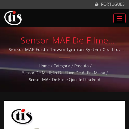
PORTUGUÊS
Sensor MAF De Filme
Quente Para Ford |
Sensor MAF Ford / Taiwan Ignition System Co., Ltd.
tem mais de 20 anos de experiência na fabricação de
Fabricante De Peças
peças automotivas e alcançou o sistema de qualidade
Home
/
Categoria
/
Produto
/
ISO-9001 há mais de 10 anos. Todas as nossas peças
Automotivas De Taiwan Coils
Sensor De Medição De Fluxo De Ar Em Massa
/
automotivas são feitas em Taiwan.
Sensor MAF De Filme Quente Para Ford
De Ignição | Taiwan Ignition
System Co., Ltd.