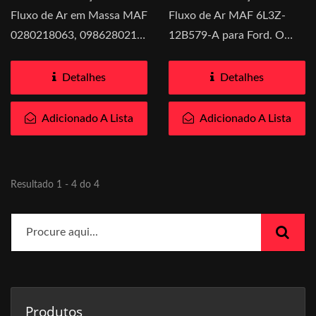
Fluxo de Ar em Massa MAF
Fluxo de Ar MAF 6L3Z-
0280218063, 0986280217,
12B579-A para Ford. O
06A906461L Compatível...
volume de ar que entra no
motor...
Detalhes
Detalhes
Adicionado A Lista
Adicionado A Lista
Resultado 1 - 4 do 4
Produtos