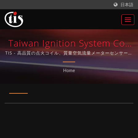
日本語
Taiwan Ignition System Co.,
Ltd.
TIS - 高品質の点火コイル、質量空気流量メーターセンサー、
点火制御モジュール、カムシャフトセンサー、クランク角セ
ンサーの専門メーカー。
Home