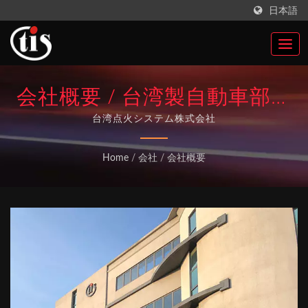
日本語
会社概要 / 台湾製自動車部品
点火コイルメーカー |
台湾点火システム株式会社
Taiwan Ignition System Co.,
Home
/
会社
/
会社概要
Ltd.