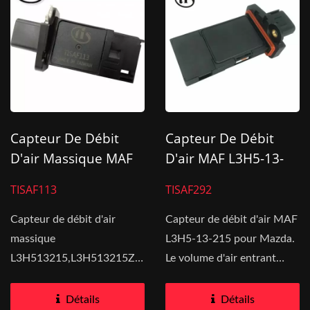
Capteur De Débit
Capteur De Débit
D'air Massique MAF
D'air MAF L3H5-13-
L3H513215 Pour
215 Pour Mazda
TISAF113
TISAF292
Mazda
Capteur de débit d'air
Capteur de débit d'air MAF
massique
L3H5-13-215 pour Mazda.
L3H513215,L3H513215Z01,CY0113215,AA5Z9A600A
Le volume d'air entrant
compatible avec...
dans le moteur...
Détails
Détails