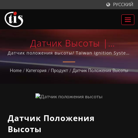
РУССКИЙ
Датчик Высоты |
Производитель
Датчик положения высоты/ Taiwan Ignition System
Co., Ltd. имеет более 20 лет опыта производства
Автозапчастей Из Тайваня,
автозапчастей и более 10 лет достигла системы
Home
/
Категория
/
Продукт
/
Датчик Положения Высоты
качества ISO-9001. Все наши автозапчасти
Катушки Зажигания |
производятся на Тайване.
Taiwan Ignition System Co.,
Ltd.
Датчик Положения
Высоты