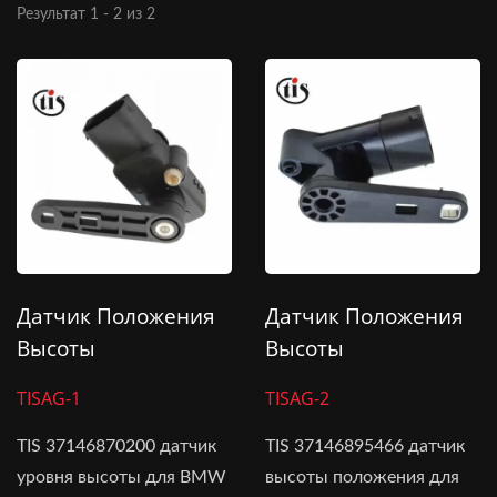
Результат 1 - 2 из 2
Датчик Положения
Датчик Положения
Высоты
Высоты
37146870200 Для
37146895466 Для
TISAG-1
TISAG-2
BMW X1 X2 X5 X6
BMW IX
TIS 37146870200 датчик
TIS 37146895466 датчик
уровня высоты для BMW
высоты положения для