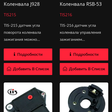
Коленвала J928
Коленвала RSB-53
TIS215
TIS216
TIS-215 датчик угла
TIS-216 датчик угла
поворота коленвала
коленвала управления
зажигания можно...
зажиганием...
Подробности
Подробности
Добавить В Список
Добавить В Список