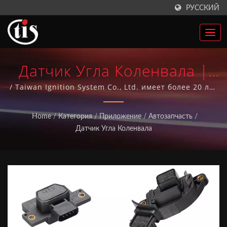
РУССКИЙ
Датчик Угла Коленвала |
Производитель
/ Taiwan Ignition System Co., Ltd. имеет более 20 лет
опыта производства автозапчастей и более 10 лет
Автозапчастей Зажигания
достигла системы качества ISO-9001. Все наши
Home
/
Категория
/
Приложение
/
Автозапчасть
/
автозапчасти производятся на Тайване.
Из Тайваня | Taiwan
Датчик Угла Коленвала
Ignition System Co., Ltd.