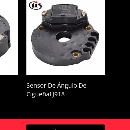
sor De Ángulo De
Sensor MAP MR29
eñal J918