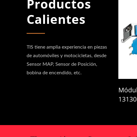
Productos
Calientes
TIS tiene amplia experiencia en piezas
de automóviles y motocicletas, desde
Sensor MAP, Sensor de Posición,
bobina de encendido, etc.
or De Árbol De Levas
Módulo De Encendi
1-6J906
131300-1850