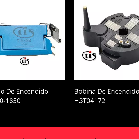
do
Bobina De Encendido
Sen
H3T04172
Cigu