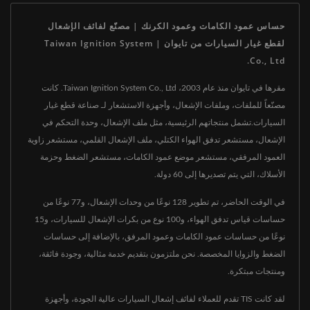
حساس عمود الكامات وعمود الكرنك | مصنّع لفائف الإشعال
لقطع غيار السيارات من تايوان | Taiwan Ignition System
Co., Ltd.
مقرها في تايوان منذ عام 2003، Taiwan Ignition System Co., Ltd. كانت
مصنّعاً للملفات، وملفات الإشعال، وأجهزة الاستشعار لـ صناعة قطع غيار
السيارات.تشمل منتجاتهم الرئيسية، مثل ملف الإشعال، وحدة التحكم في
الإشعال، مستشعر تدفق الهواء الكتلي، ملف الإشعال القلمي، مستشعر زاوية
العمود المرفقي، مستشعر موضع عمود الكامات، مستشعر الضغط وحزمة
الأسلاك، التي يتم تصديرها إلى 60 دولة.
في الوقت الحاضر، تم تطوير 128 نوعًا من وحدات الإشعال، و77 نوعًا من
حساسات قياس تدفق الهواء، و100 نوع من بكرات الإشعال للسيارات، و15
نوعًا من حساسات عمود الكامات وعمود المرفق، بالإضافة إلى حساسات
الضغط والزوايا المخصصة. نحن ملتزمون بتقديم خدمة مثالية، وجودة فائقة،
ومنتجات مبتكرة.
لقد كانت TIS تقدم للعملاء لفائف إشعال السيارات عالية الجودة، وأجهزة