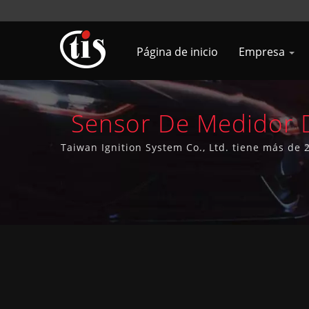
Página de inicio
Empresa
Sensor De Medidor D
Bobinas De Encendid
Taiwan Ignition System Co., Ltd. tiene más de 
9001 durante más d