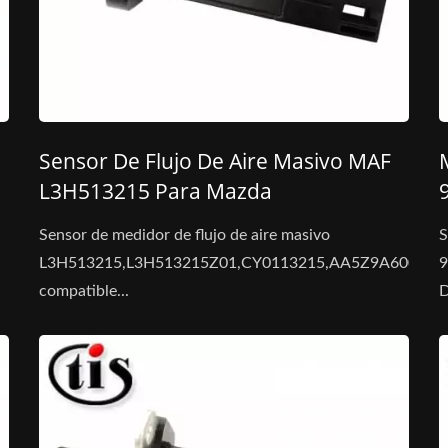
Sensor De Flujo De Aire Masivo MAF
L3H513215 Para Mazda
Sensor de medidor de flujo de aire masivo
S
L3H513215,L3H513215Z01,CY0113215,AA5Z9A600A
9
compatible...
D