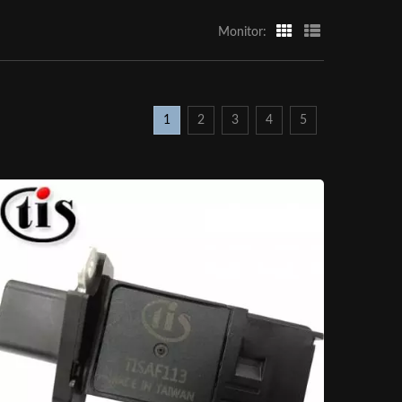
Monitor:
1
2
3
4
5