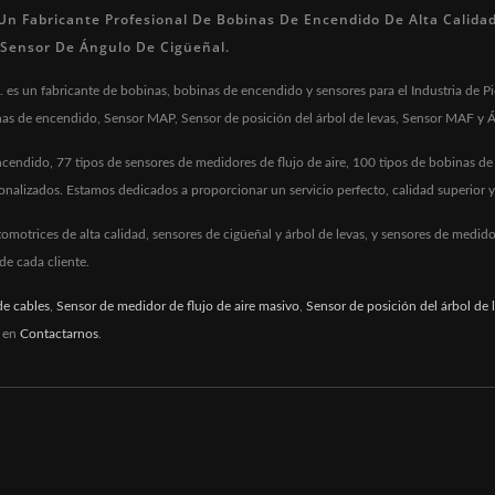
 Un Fabricante Profesional De Bobinas De Encendido De Alta Calida
 Sensor De Ángulo De Cigüeñal.
 es un fabricante de bobinas, bobinas de encendido y sensores para el Industria de 
as de encendido, Sensor MAP, Sensor de posición del árbol de levas, Sensor MAF y Á
cendido, 77 tipos de sensores de medidores de flujo de aire, 100 tipos de bobinas de
sonalizados. Estamos dedicados a proporcionar un servicio perfecto, calidad superior
omotrices de alta calidad, sensores de cigüeñal y árbol de levas, y sensores de medid
de cada cliente.
de cables
,
Sensor de medidor de flujo de aire masivo
,
Sensor de posición del árbol de 
 en
Contactarnos
.