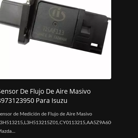
Sensor De Flujo De Aire Masivo
8973123950 Para Isuzu
ensor de Medición de Flujo de Aire Masivo
L3H513215,L3H513215Z01,CY0113215,AA5Z9A600A
azda...