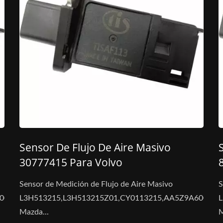
Sensor De Flujo De Aire Masivo
30777415 Para Volvo
Sensor de Medición de Flujo de Aire Masivo
S
600A
L3H513215,L3H513215Z01,CY0113215,AA5Z9A600A
Mazda...
M