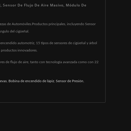
d, Sensor De Flujo De Aire Masivo, Módulo De
Piezas de Automóviles.Productos principales, incluyendo Sensor
ngulo del cigüeñal.
 encendido automotriz, 15 tipos de sensores de cigüeñal y árbol
 y productos innovadores.
ores de flujo de aire, tanto con tecnología avanzada como con 22
levas
,
Bobina de encendido de lápiz
,
Sensor de Presión
,